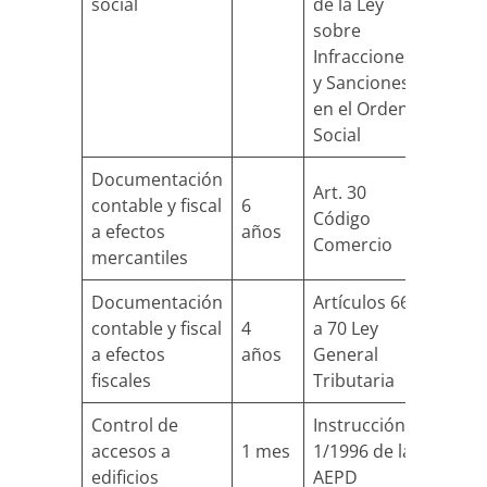
social
de la Ley
sobre
Infracciones
y Sanciones
en el Orden
Social
Documentación
Art. 30
contable y fiscal
6
Código
a efectos
años
Comercio
mercantiles
Documentación
Artículos 66
contable y fiscal
4
a 70 Ley
a efectos
años
General
fiscales
Tributaria
Control de
Instrucción
accesos a
1 mes
1/1996 de la
edificios
AEPD